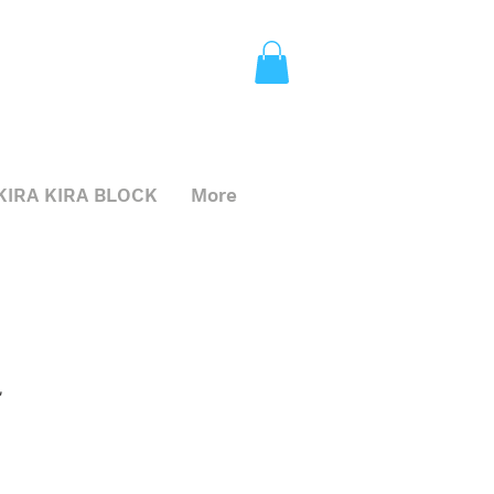
KIRA KIRA BLOCK
More
色