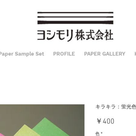
込み
Paper Sample Set
PROFILE
PAPER GALLERY
キラキラ：蛍光
価
￥400
格
色
*