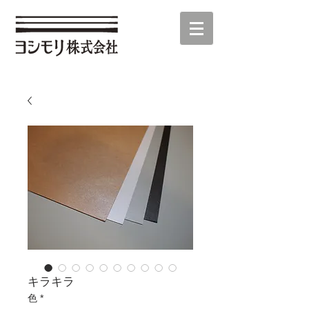
キラキラ
色
*