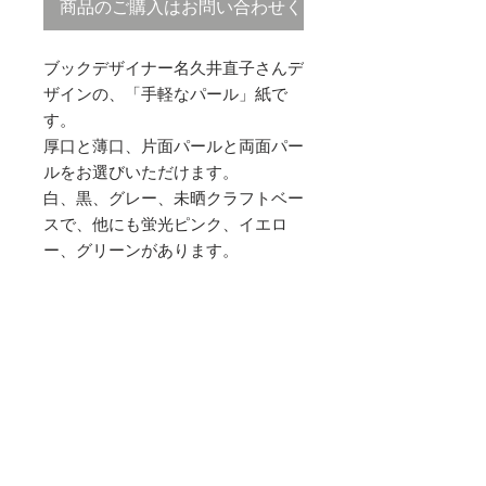
商品のご購入はお問い合わせください
ブックデザイナー名久井直子さんデ
ザインの、「手軽なパール」紙で
す。
厚口と薄口、片面パールと両面パー
ルをお選びいただけます。
白、黒、グレー、未晒クラフトベー
スで、他にも蛍光ピンク、イエロ
ー、グリーンがあります。
キラキラ加工表記
キラキラ加工、
片面は商品名には表記されていませ
ん。
両面はＷで表記しています。
Tel.
06-6464-3636
I Fax:
06-6464-3637
I