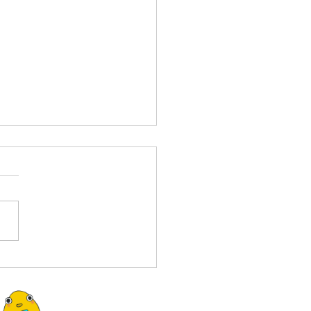
江 慎様 追悼
江 慎さんがお亡くなりにな
ました 心よりご冥福をお祈
たします。 「祖父江さん
がとうございました。」