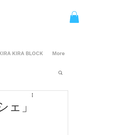
KIRA KIRA BLOCK
More
シェ」