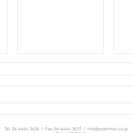
祖父
祖父
られ
りい
あり
夏季休業のお知らせ
Tel. 06-6464-3636 I Fax: 06-6464-3637 I
info@yoshimori.co.jp