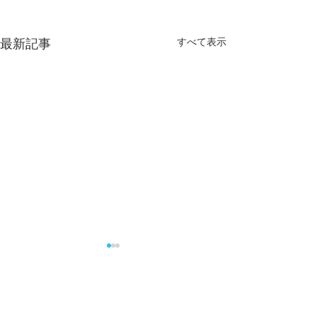
すべて表示
最新記事
祖父江 慎様 
祖父江 慎さんが
になられました 
コメント