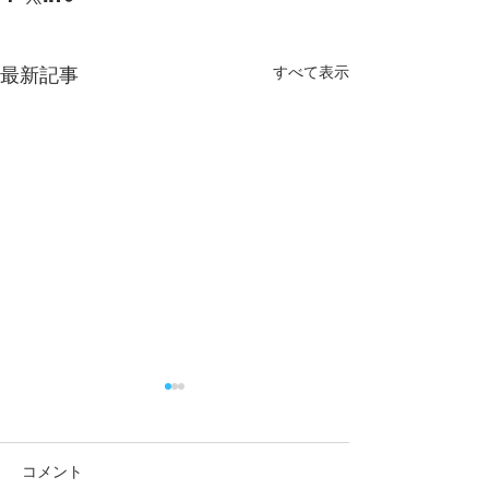
すべて表示
最新記事
祖父江 慎様 
祖父江 慎さんが
になられました 
コメント