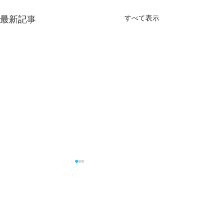
すべて表示
最新記事
祖父江 慎様 
祖父江 慎さんが
になられました 
コメント
をお祈りいたしま